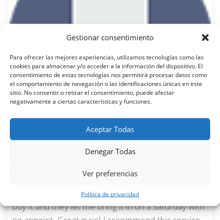
Gestionar consentimiento
Para ofrecer las mejores experiencias, utilizamos tecnologías como las
cookies para almacenar y/o acceder a la información del dispositivo. El
consentimiento de estas tecnologías nos permitirá procesar datos como
el comportamiento de navegación o las identificaciones únicas en este
sitio. No consentir o retirar el consentimiento, puede afectar
negativamente a ciertas características y funciones.
Aceptar Todas
David Markers
Denegar Todas
Ver preferencias
8 De Junio De 2020
Comments Off
purchase inspection on a Mazda. I was looking to
Política de privacidad
buy it and they let me bring it in on a Saturday with
no appoint. Great guys! I recommend this service