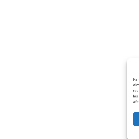
Par
alm
tec
las
afe