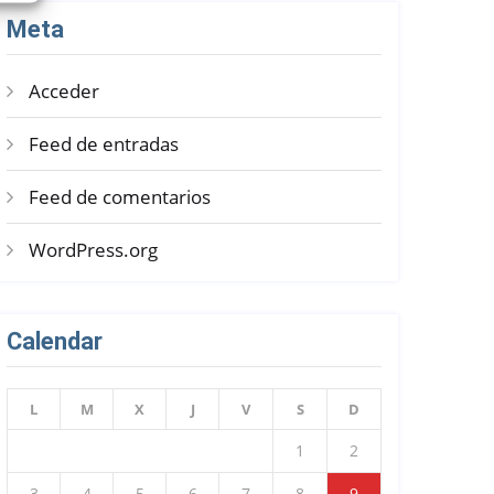
Meta
Acceder
Feed de entradas
Feed de comentarios
WordPress.org
Calendar
L
M
X
J
V
S
D
1
2
3
4
5
6
7
8
9