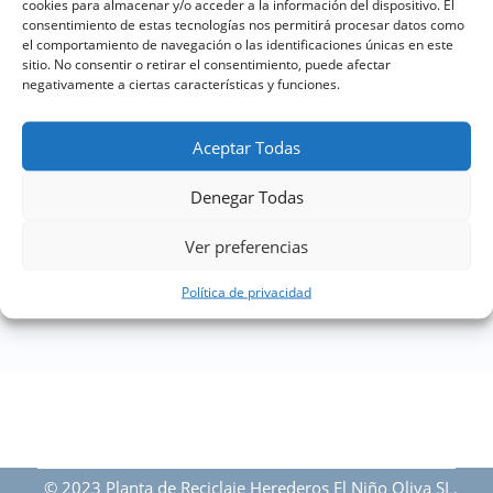
cookies para almacenar y/o acceder a la información del dispositivo. El
consentimiento de estas tecnologías nos permitirá procesar datos como
el comportamiento de navegación o las identificaciones únicas en este
sitio. No consentir o retirar el consentimiento, puede afectar
negativamente a ciertas características y funciones.
Aceptar Todas
OUR BLOG
Denegar Todas
Our Latest Update
Ver preferencias
Política de privacidad
© 2023 Planta de Reciclaje Herederos El Niño Oliva SL.